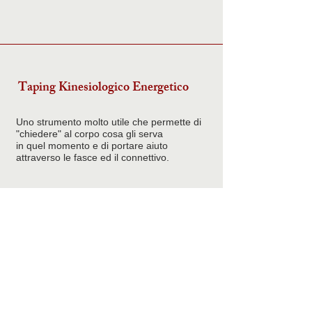
Taping Kinesiologico Energetico
Uno strumento molto utile che permette di
"chiedere" al corpo cosa gli serva
in quel momento e di portare aiuto
attraverso le fasce ed il connettivo.
*Le discipline che pratico, nulla
hanno a che vedere con la pratica
medica. Pertanto non si intendono
come sostitutive né alternative a
qualunque tipo di terapia